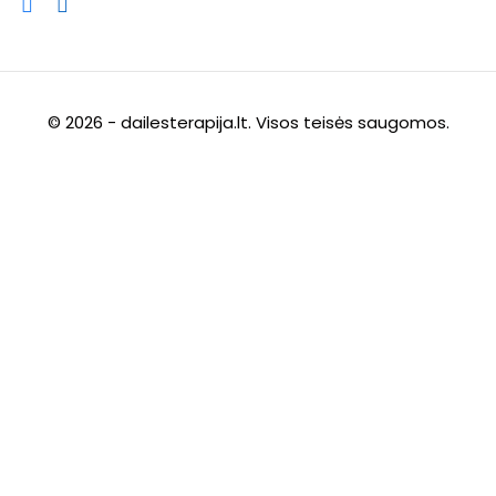
Sign up
Already have an account?
Sign in
© 2026 - dailesterapija.lt. Visos teisės saugomos.