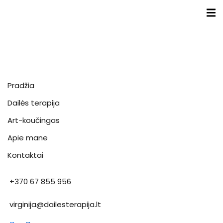
Sign in
Sign up
Sign in
Don’t have an account?
Sign up
Pradžia
a
Dailės terapija
s
Art-koučingas
inė terapija(EVT)
Apie mane
Kontaktai
Lost your password?
Remember me
+370 67 855 956
virginija@dailesterapija.lt