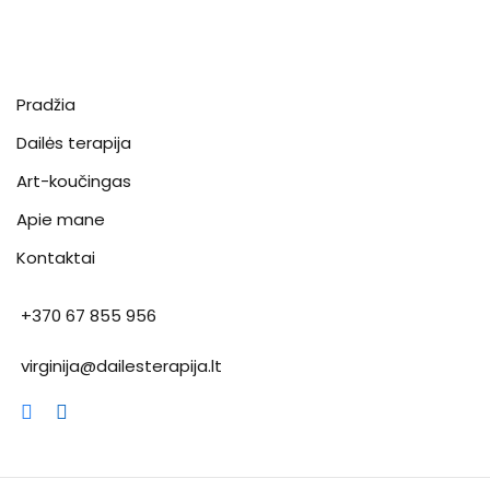
Pradžia
Dailės terapija
Art-koučingas
Apie mane
Kontaktai
+370 67 855 956
virginija@dailesterapija.lt