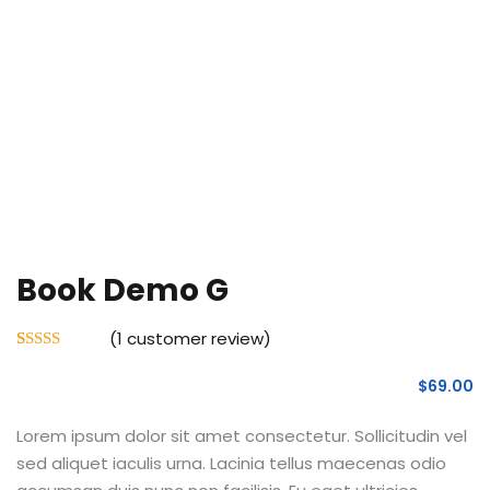
Sign up
Already have an account?
Sign in
Book Demo G
(
1
customer review)
Rated
1
5.00
out of 5
$
69
.00
based on
customer
rating
Lorem ipsum dolor sit amet consectetur. Sollicitudin vel
sed aliquet iaculis urna. Lacinia tellus maecenas odio