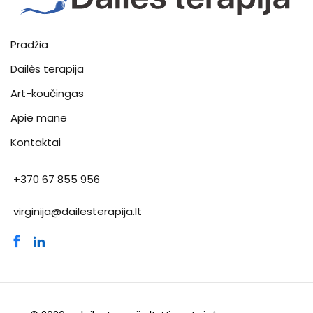
Pradžia
Dailės terapija
Art-koučingas
Apie mane
Kontaktai
+370 67 855 956
virginija@dailesterapija.lt