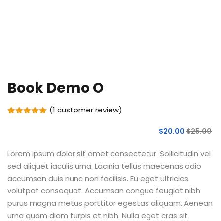
Book Demo O
(
1
customer review)
Rated
1
5.00
out of 5
$
20
.00
$
25
.00
based on
customer
rating
Lorem ipsum dolor sit amet consectetur. Sollicitudin vel
sed aliquet iaculis urna. Lacinia tellus maecenas odio
accumsan duis nunc non facilisis. Eu eget ultricies
volutpat consequat. Accumsan congue feugiat nibh
purus magna metus porttitor egestas aliquam. Aenean
urna quam diam turpis et nibh. Nulla eget cras sit