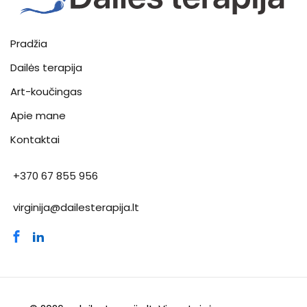
Pradžia
Dailės terapija
Art-koučingas
Apie mane
Kontaktai
+370 67 855 956
virginija@dailesterapija.lt