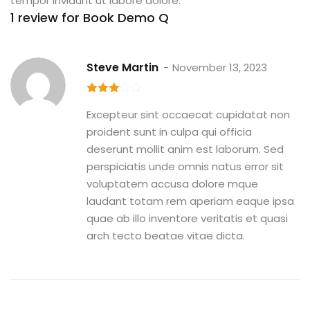
tempor invidunt ut labore dolore.
1 review for
Book Demo Q
Steve Martin
November 13, 2023
3
out
Excepteur sint occaecat cupidatat non
of 5
proident sunt in culpa qui officia
deserunt mollit anim est laborum. Sed
perspiciatis unde omnis natus error sit
voluptatem accusa dolore mque
laudant totam rem aperiam eaque ipsa
quae ab illo inventore veritatis et quasi
arch tecto beatae vitae dicta.