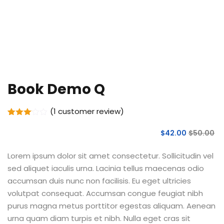
Book Demo Q
(
1
customer review)
Rated
1
3.00
$
42
.00
$
50
.00
out of
5
based
Lorem ipsum dolor sit amet consectetur. Sollicitudin vel
on
sed aliquet iaculis urna. Lacinia tellus maecenas odio
customer
rating
accumsan duis nunc non facilisis. Eu eget ultricies
volutpat consequat. Accumsan congue feugiat nibh
purus magna metus porttitor egestas aliquam. Aenean
urna quam diam turpis et nibh. Nulla eget cras sit