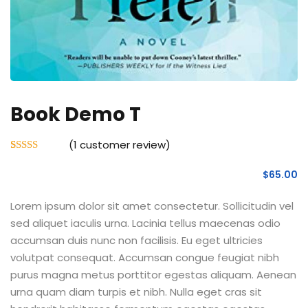
Book Demo T
(
1
customer review)
Rated
1
4.00
out
$
65
.00
of 5
based on
customer
Lorem ipsum dolor sit amet consectetur. Sollicitudin vel
rating
sed aliquet iaculis urna. Lacinia tellus maecenas odio
accumsan duis nunc non facilisis. Eu eget ultricies
volutpat consequat. Accumsan congue feugiat nibh
purus magna metus porttitor egestas aliquam. Aenean
urna quam diam turpis et nibh. Nulla eget cras sit